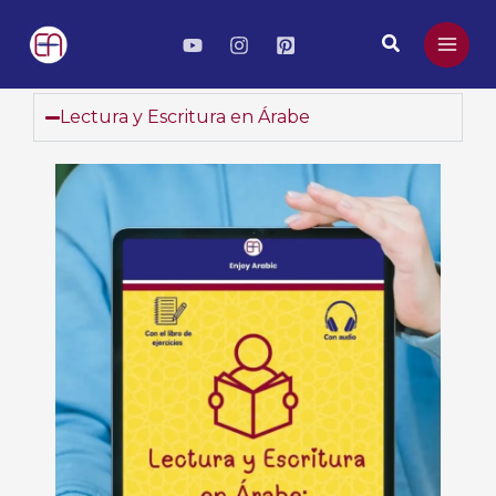
Skip
to
Search
content
Libros para hispanohablantes
Lectura y Escritura en Árabe